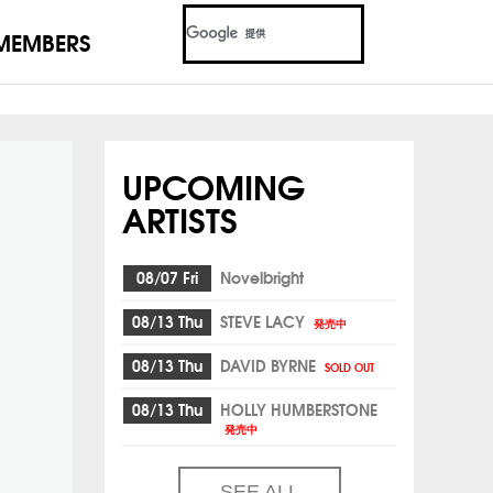
MEMBERS
UPCOMING
ARTISTS
08/07 Fri
Novelbright
08/13 Thu
STEVE LACY
発売中
08/13 Thu
DAVID BYRNE
SOLD OUT
08/13 Thu
HOLLY HUMBERSTONE
発売中
SEE ALL