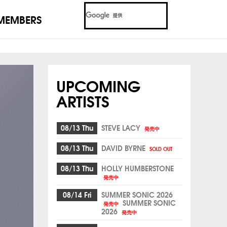
MEMBERS
UPCOMING
ARTISTS
08/13 Thu
STEVE LACY
発売中
08/13 Thu
DAVID BYRNE
SOLD OUT
08/13 Thu
HOLLY HUMBERSTONE
発売中
08/14 Fri
SUMMER SONIC 2026
SUMMER SONIC
発売中
2026
発売中