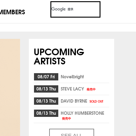
MEMBERS
UPCOMING
ARTISTS
08/07 Fri
Novelbright
08/13 Thu
STEVE LACY
発売中
08/13 Thu
DAVID BYRNE
SOLD OUT
08/13 Thu
HOLLY HUMBERSTONE
発売中
SEE ALL