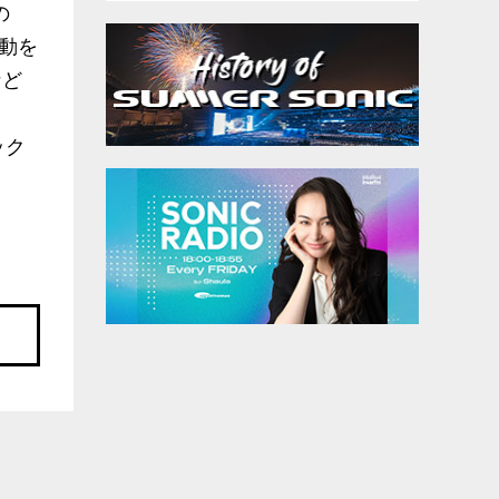
の
動を
など
ック