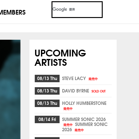
MEMBERS
UPCOMING
ARTISTS
08/13 Thu
STEVE LACY
発売中
08/13 Thu
DAVID BYRNE
SOLD OUT
08/13 Thu
HOLLY HUMBERSTONE
発売中
08/14 Fri
SUMMER SONIC 2026
SUMMER SONIC
発売中
2026
発売中