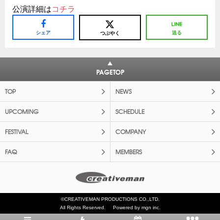
公演詳細は
コチラ
シェア
送る
つぶやく
PAGETOP
TOP
NEWS
UPCOMING
SCHEDULE
FESTIVAL
COMPANY
FAQ
MEMBERS
©CREATIVEMAN PRODUCTIONS CO.,LTD.
All Rights Reserved.
Powered by mgn inc.