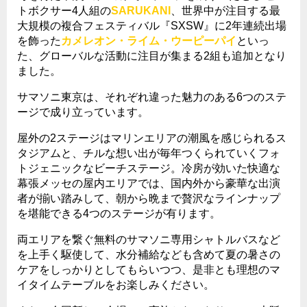
トボクサー
4
人組の
SARUKANI
、世界中が注目する最
大規模の複合フェスティバル『
SXSW
』に
2
年連続出場
を飾った
カメレオン・ライム・ウーピーパイ
といっ
た、グローバルな活動に注目が集まる
2
組も追加となり
ました。
サマソニ東京は、それぞれ違った魅力のある
6
つのステ
ージで成り立っています。
屋外の
2
ステージはマリンエリアの潮風を感じられるス
タジアムと、チルな想い出が毎年つくられていくフォ
トジェニックなビーチステージ。冷房が効いた快適な
幕張メッセの屋内エリアでは、国内外から豪華な出演
者が揃い踏みして、朝から晩まで贅沢なラインナップ
を堪能できる
4
つのステージが有ります。
両エリアを繋ぐ無料のサマソニ専用シャトルバスなど
を上手く駆使して、水分補給なども含めて夏の暑さの
ケアをしっかりとしてもらいつつ、是非とも理想のマ
イタイムテーブルをお楽しみください。