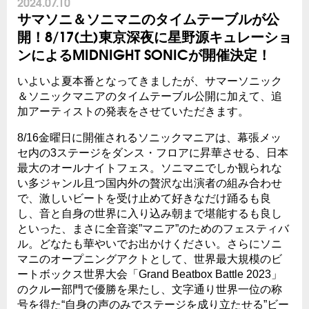
2024.07.10
サマソニ＆ソニマニのタイムテーブルが公
開！8/17(土)東京深夜に星野源キュレーショ
ンによるMIDNIGHT SONICが開催決定！
いよいよ夏本番となってきましたが、サマーソニック
＆ソニックマニアのタイムテーブル公開に加えて、追
加アーティストの発表をさせていただきます。
8/16金曜日に開催されるソニックマニアは、幕張メッ
セ内の
3
ステージをダンス・フロアに昇華させる、日本
最大のオールナイトフェス。ソニマニでしか観られな
い多ジャンル且つ国内外の贅沢な出演者の組み合わせ
で、激しいビートを受け止めて好きなだけ踊るも良
し、音と自身の世界に入り込み朝まで堪能するも良し
といった、まさに全音楽
”
マニア
”
のためのフェスティバ
ル。どなたも華やいでお出かけください。さらにソニ
マニのオープニングアクトとして、世界最大規模のビ
ートボックス世界大会「
Grand Beatbox Battle 2023
」
のクルー部門で優勝を果たし、文字通り世界一位の称
号を得た“自身の声のみでステージを成り立たせる”ビー