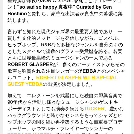
星野源が深夜の
SONIC STAGE
を丸ごとキュレーショ
ン！
“
so sad so happy
真夜中
”
Curated by Gen
Hoshino
と銘打ち、豪華な出演者が真夜中の幕張に集
結します。
言わずと知れた現代ジャズ界の最重要人物であり、一
貫した文化的メッセージを発信しながら、ゴスペル、
ヒップホップ、
R&B
など多様なジャンルを自分のもの
としたスタイルで複数のグラミー受賞歴を誇る。名実
ともに世界最高峰のミュージシャンの一人である
ROBERT GLASPER
が、多くのアーティストからその
歌声を称賛される注目シンガーの
YEBBA
とのスペシャ
ルユニット、
ROBERT GLASPER WITH SPECIAL
GUEST YEBBA
の出演が決定しました。
加えて、エレクトーンを武器にした独自の即興音楽で
90
年代から活動し様々なミュージシャンのゲストキー
ボーディストとしても演奏を続ける
TUCKER
、豊かな
バックグラウンドと確かなセンスをもってジャズとヒ
ップホップの間を繕い再構築するような最重要プロデ
ューサー、かつマルチ・プレイヤーでシンガーの