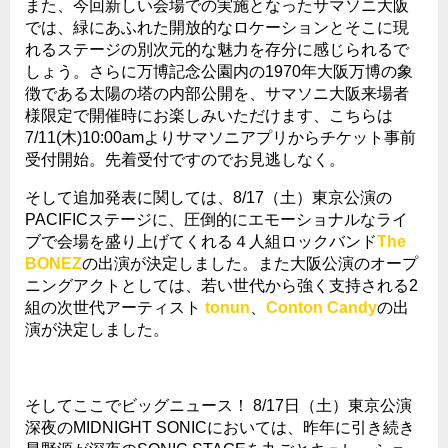
また、今回新しい会場での実施となったサマソニ大阪
では、緑にあふれた開放的なロケーションとそこに現
れるステージの別次元的な魅力を存分に感じられるで
しょう。さらに万博記念公園内の
1970
年大阪万博の象
徴である太陽の塔の内部公開を、サマソニ大阪来場者
様限定で開催時にお楽しみいただけます、こちらは
7/11(
木
)10:00am
よりサマソニアプリからチケット事前
受付開始。先着受付ですのでお見逃しなく。
そして追加発表に関しては、
8/17
（土）東京公演の
PACIFIC
ステージに、圧倒的にエモーショナルなライ
ブで会場を盛り上げてくれる４人組ロックバンド
The
BONEZ
の出演が決定しました。また大阪公演のオープ
ニングアクトとしては、若い世代から強く支持される
2
組の次世代アーティスト
tonun
、
Conton Candy
の出
演が決定しました。
そしてここでビッグニュース！
8/17
日（土）東京公演
深夜の
MIDNIGHT SONIC
においては、昨年に引き続き