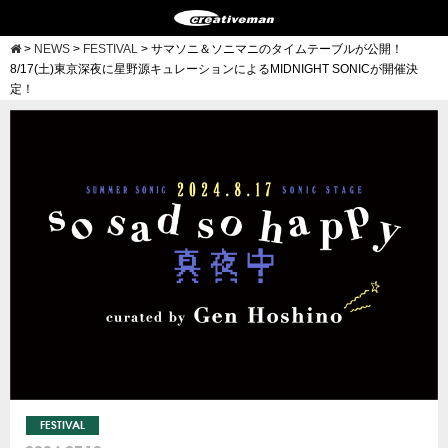
>
NEWS
>
FESTIVAL
>
サマソニ＆ソニマニのタイムテーブルが公開！
8/17(土)東京深夜に星野源キュレーションによるMIDNIGHT SONICが開催決
定！
FESTIVAL