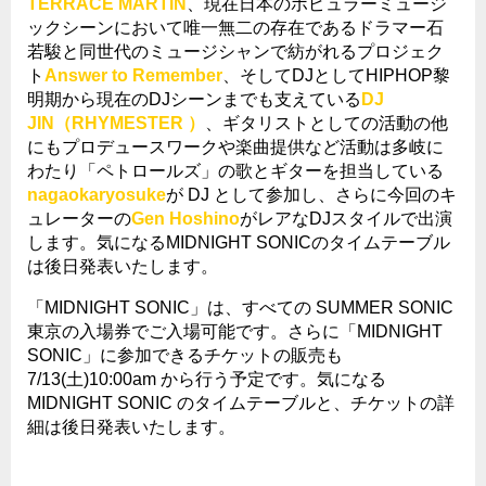
TERRACE MARTIN
、現在日本のポピュラーミュージ
ックシーンにおいて唯一無二の存在であるドラマー石
若駿と同世代のミュージシャンで紡がれるプロジェク
ト
Answer to Remember
、そして
DJ
として
HIPHOP
黎
明期から現在の
DJ
シーンまでも支えている
DJ
JIN（RHYMESTER ）
、ギタリストとしての活動の他
にもプロデュースワークや楽曲提供など活動は多岐に
わたり「ペトロールズ」の歌とギターを担当している
nagaokaryosuke
が
DJ
として参加し、
さらに今回のキ
ュレーターの
Gen Hoshino
がレアな
DJ
スタイルで出演
します。気になるMIDNIGHT SONICのタイムテーブル
は後日発表いたします。
「
MIDNIGHT SONIC
」は、すべての
SUMMER SONIC
東京の入場券でご入場可能です。さらに「
MIDNIGHT
SONIC
」に参加できるチケットの販売も
7/13(
土
)10:00am
から行う予定です。気になる
MIDNIGHT SONIC
のタイムテーブルと、チケットの詳
細は後日発表いたします。