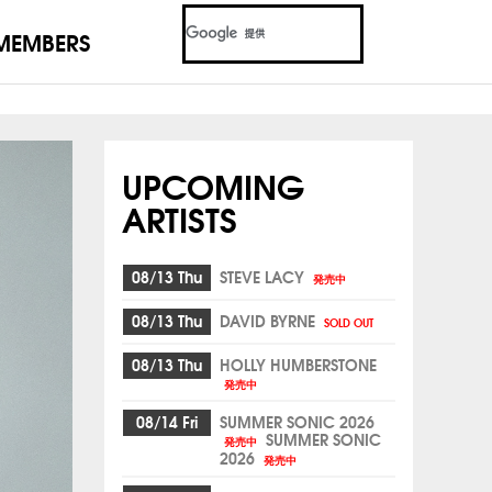
MEMBERS
UPCOMING
ARTISTS
08/13 Thu
STEVE LACY
発売中
08/13 Thu
DAVID BYRNE
SOLD OUT
08/13 Thu
HOLLY HUMBERSTONE
発売中
08/14 Fri
SUMMER SONIC 2026
SUMMER SONIC
発売中
2026
発売中