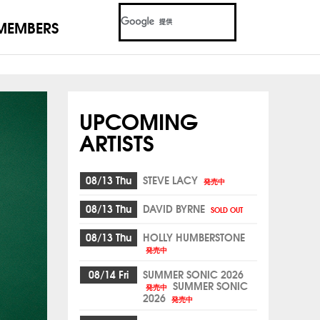
MEMBERS
UPCOMING
ARTISTS
08/13 Thu
STEVE LACY
発売中
08/13 Thu
DAVID BYRNE
SOLD OUT
08/13 Thu
HOLLY HUMBERSTONE
発売中
08/14 Fri
SUMMER SONIC 2026
SUMMER SONIC
発売中
2026
発売中