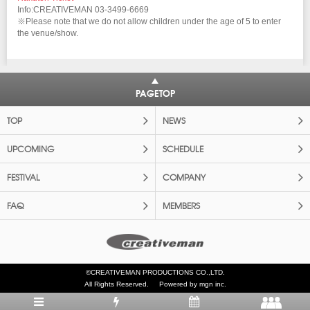
Info:CREATIVEMAN 03-3499-6669
※Please note that we do not allow children under the age of 5 to enter
the venue/show.
PAGETOP
TOP
NEWS
UPCOMING
SCHEDULE
FESTIVAL
COMPANY
FAQ
MEMBERS
©CREATIVEMAN PRODUCTIONS CO.,LTD.
All Rights Reserved.
Powered by mgn inc.