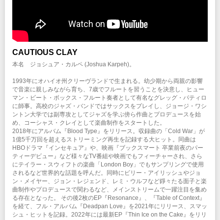
CAUTIOUS CLAY
本名 ジョシュア・カルペ (Joshua Karpeh)。
1993年にオハイオ州クリーヴランドで生まれる。幼少期から両親の影響
で音楽に親しみながら育ち、7歳でフルートを習うことを決意し、ヒュー
マン・ビート・ボックス・フルート奏者として有名なグレッグ・パティロ
に師事。高校のジャズ・バンドではサックスをプレイし、ジョージ・ワシ
ントン大学では副専攻としてジャズを学ぶ傍ら作曲とプロデュースを始
め、コーシャス・クレイとして楽曲制作をスタートした。
2018年にアルバム『Blood Type』をリリース。収録曲の「Cold War」が
1億5千万回を超えるストリーミング再生を記録する大ヒット。同曲は
HBOドラマ『インセキュア』や、映画『ブックスマート 卒業前夜のパー
ティーデビュー』など様々なTV番組や映画でもフィーチャーされ、さら
にテイラー・スウィフトの楽曲「London Boy」でもサンプリングで使用
されるなど世界的な話題を呼んだ。同時にビリー・アイリッシュやジョ
ン・メイヤー、ジョン・レジェンド、レミ・ウルフなど錚々たる面子と楽
曲制作やプロデュースで関わるなど、メインストリームで一躍注目を集め
る存在となった。 その後2枚のEP『Resonance』、『Table of Context』
を経て、フル・アルバム『Deadpan Love』を2021年にリリース、スマッ
シュ・ヒットを記録。2022年には最新EP『Thin Ice on the Cake』をリリ