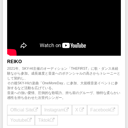
REIKO
2021年、SKY-HI主催のオーディション「THEFIRST」に歌・ダンス未経
験ながら参加。成⻑速度と音楽へのポテンシャルの高さからトレーニーと
して契約し、
その後SKY-HIの楽曲「OneMoreDay」に参加、大規模音楽イベントに参
加するなど活動を広げている。
音楽への強い愛情、圧倒的な歌唱力、持ち前のグルーヴ、独特な柔らかい
感性を持ち合わせた次世代シンガー。
Official Site
Instagram
X
Facebook
Youtube
Tiktok