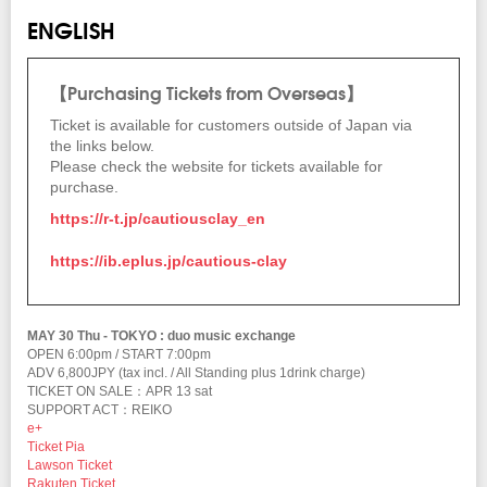
ENGLISH
【Purchasing Tickets from Overseas】
Ticket is available for customers outside of Japan via
the links below.
Please check the website for tickets available for
purchase.
https://r-t.jp/cautiousclay_en
https://ib.eplus.jp/cautious-clay
MAY 30 Thu - TOKYO : duo music exchange
OPEN 6:00pm / START 7:00pm
ADV 6,800JPY (tax incl. / All Standing plus 1drink charge)
TICKET ON SALE：APR 13 sat
SUPPORT ACT：REIKO
e+
Ticket Pia
Lawson Ticket
Rakuten Ticket