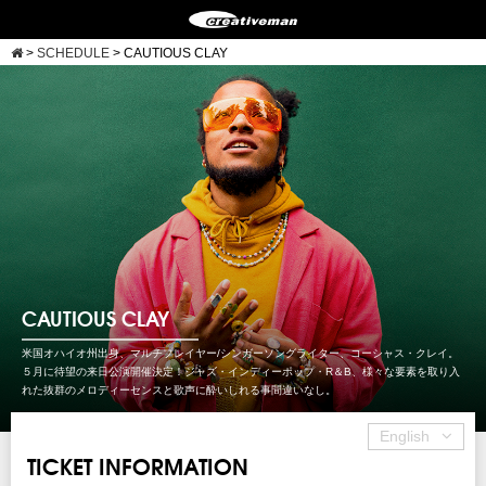
>
SCHEDULE
>
CAUTIOUS CLAY
CAUTIOUS CLAY
米国オハイオ州出身、マルチプレイヤー/シンガーソングライター、コーシャス・クレイ。
５月に待望の来日公演開催決定！ジャズ・インディーポップ・R＆B、様々な要素を取り入
れた抜群のメロディーセンスと歌声に酔いしれる事間違いなし。
English
TICKET INFORMATION