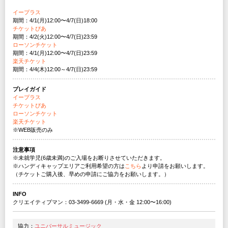
イープラス
期間：4/1(月)12:00〜4/7(日)18:00
チケットぴあ
期間：4/2(火)12:00〜4/7(日)23:59
ローソンチケット
期間：4/1(月)12:00〜4/7(日)23:59
楽天チケット
期間：4/4(木)12:00～4/7(日)23:59
プレイガイド
イープラス
チケットぴあ
ローソンチケット
楽天チケット
※WEB販売のみ
注意事項
※未就学児(6歳未満)のご入場をお断りさせていただきます。
※ハンディキャップエリアご利用希望の方は
こちら
より申請をお願いします。
（チケットご購入後、早めの申請にご協力をお願いします。）
INFO
クリエイティブマン：03-3499-6669 (月・水・金 12:00〜16:00)
協力：
ユニバーサルミュージック