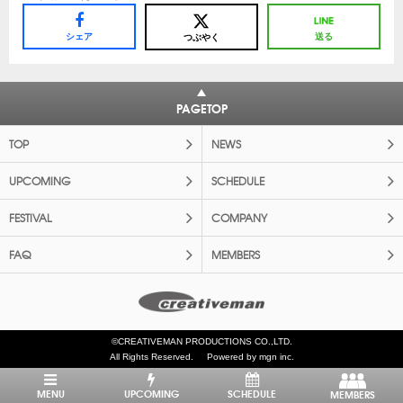
シェア
送る
つぶやく
PAGETOP
TOP
NEWS
UPCOMING
SCHEDULE
FESTIVAL
COMPANY
FAQ
MEMBERS
©CREATIVEMAN PRODUCTIONS CO.,LTD.
All Rights Reserved.
Powered by mgn inc.
MENU
UPCOMING
SCHEDULE
MEMBERS