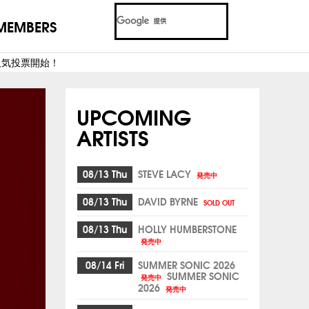
MEMBERS
人気投票開始！
UPCOMING
ARTISTS
08/13 Thu
STEVE LACY
発売中
08/13 Thu
DAVID BYRNE
SOLD OUT
08/13 Thu
HOLLY HUMBERSTONE
発売中
08/14 Fri
SUMMER SONIC 2026
SUMMER SONIC
発売中
2026
発売中