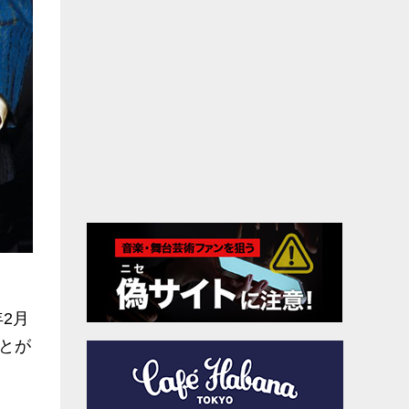
2月
とが