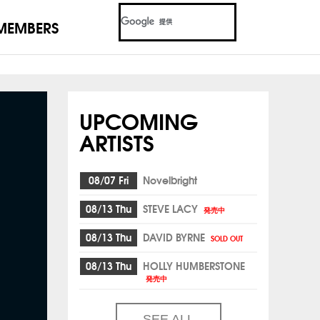
MEMBERS
UPCOMING
ARTISTS
08/07 Fri
Novelbright
08/13 Thu
STEVE LACY
発売中
08/13 Thu
DAVID BYRNE
SOLD OUT
08/13 Thu
HOLLY HUMBERSTONE
発売中
SEE ALL