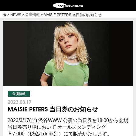
>
NEWS
>
公演情報
>
MAISIE PETERS 当日券のお知らせ
公演情報
2023.03.17
MAISIE PETERS 当日券のお知らせ
2023/3/17(金) 渋谷WWW 公演の当日券を18:00から会場
当日券売り場において オールスタンディング
￥7,000（税込/1drink別）にて販売いたします。