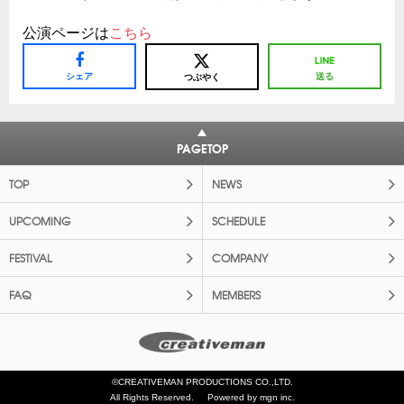
公演ページは
こちら
シェア
送る
つぶやく
PAGETOP
TOP
NEWS
UPCOMING
SCHEDULE
FESTIVAL
COMPANY
FAQ
MEMBERS
©CREATIVEMAN PRODUCTIONS CO.,LTD.
All Rights Reserved.
Powered by mgn inc.