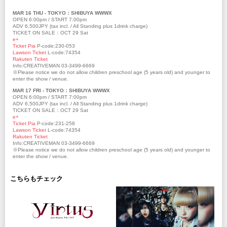
MAR 16 THU - TOKYO：SHIBUYA WWWX
OPEN 6:00pm / START 7:00pm
ADV 6,500JPY (tax incl. / All Standing plus 1drink charge)
TICKET ON SALE：OCT 29 Sat
e+
Ticket Pia
P-code:230-053
Lawson Ticket
L-code:74354
Rakuten Ticket
Info:CREATIVEMAN 03-3499-6669
※Please notice we do not allow children preschool age (5 years old) and younger to
enter the show / venue.
MAR 17 FRI - TOKYO：SHIBUYA WWWX
OPEN 6:00pm / START 7:00pm
ADV 6,500JPY (tax incl. / All Standing plus 1drink charge)
TICKET ON SALE：OCT 29 Sat
e+
Ticket Pia
P-code:231-258
Lawson Ticket
L-code:74354
Rakuten Ticket
Info:CREATIVEMAN 03-3499-6669
※Please notice we do not allow children preschool age (5 years old) and younger to
enter the show / venue.
こちらもチェック