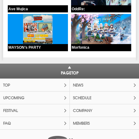
Ave Mujica
OddRe:
MAYSON’s PARTY
Morfonica
PAGETOP
TOP
NEWS
UPCOMING
SCHEDULE
FESTIVAL
COMPANY
FAQ
MEMBERS