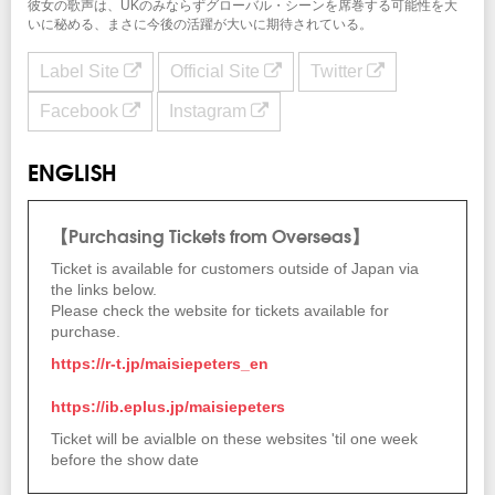
彼女の歌声は、UKのみならずグローバル・シーンを席巻する可能性を大
いに秘める、まさに今後の活躍が大いに期待されている。
Label Site
Official Site
Twitter
Facebook
Instagram
ENGLISH
【Purchasing Tickets from Overseas】
Ticket is available for customers outside of Japan via
the links below.
Please check the website for tickets available for
purchase.
https://r-t.jp/maisiepeters_en
https://ib.eplus.jp/maisiepeters
Ticket will be avialble on these websites 'til one week
before the show date