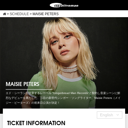
>
SCHEDULE
>
MAISIE PETERS
MAISIE PETERS
エド・シーランが主宰するレーベル “Gingerbread Man Records”と契約し音楽シーンに鮮
烈なデビューを果たした、注目の新世代シンガー・ソングライター、Maisie Peters（メイ
ジー・ピーターズ）の初来日公演が決定！
English
TICKET INFORMATION