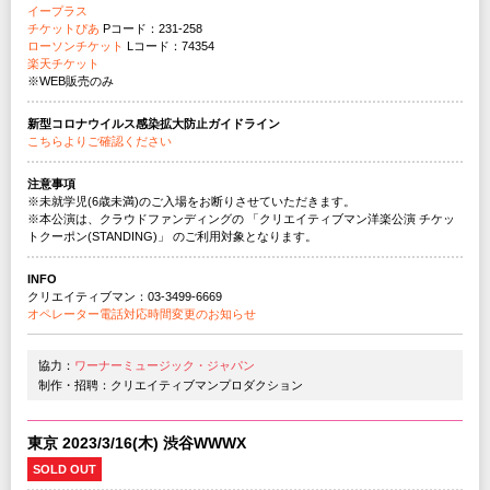
イープラス
チケットぴあ
Pコード：231-258
ローソンチケット
Lコード：74354
楽天チケット
※WEB販売のみ
新型コロナウイルス感染拡大防止ガイドライン
こちらよりご確認ください
注意事項
※未就学児(6歳未満)のご入場をお断りさせていただきます。
※本公演は、クラウドファンディングの 「クリエイティブマン洋楽公演 チケッ
トクーポン(STANDING)」 のご利用対象となります。
INFO
クリエイティブマン：03-3499-6669
オペレーター電話対応時間変更のお知らせ
協力：
ワーナーミュージック・ジャパン
制作・招聘：クリエイティブマンプロダクション
東京 2023/3/16(木) 渋谷WWWX
SOLD OUT