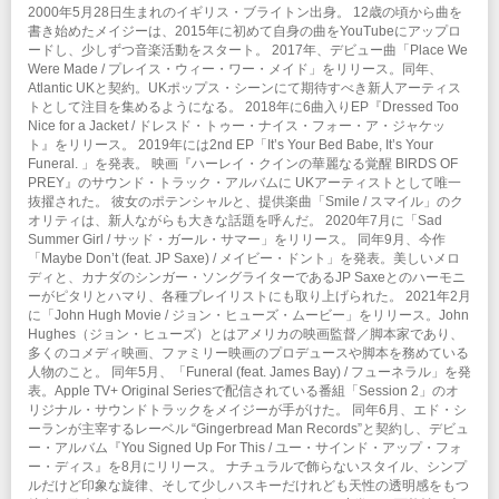
2000年5月28日生まれのイギリス・ブライトン出身。 12歳の頃から曲を
書き始めたメイジーは、2015年に初めて自身の曲をYouTubeにアップロ
ードし、少しずつ音楽活動をスタート。 2017年、デビュー曲「Place We
Were Made / プレイス・ウィー・ワー・メイド」をリリース。同年、
Atlantic UKと契約。UKポップス・シーンにて期待すべき新人アーティス
トとして注目を集めるようになる。 2018年に6曲入りEP『Dressed Too
Nice for a Jacket / ドレスド・トゥー・ナイス・フォー・ア・ジャケッ
ト』をリリース。 2019年には2nd EP「It’s Your Bed Babe, It’s Your
Funeral. 」を発表。 映画『ハーレイ・クインの華麗なる覚醒 BIRDS OF
PREY』のサウンド・トラック・アルバムに UKアーティストとして唯一
抜擢された。 彼女のポテンシャルと、提供楽曲「Smile / スマイル」のク
オリティは、新人ながらも大きな話題を呼んだ。 2020年7月に「Sad
Summer Girl / サッド・ガール・サマー」をリリース。 同年9月、今作
「Maybe Don’t (feat. JP Saxe) / メイビー・ドント」を発表。美しいメロ
ディと、カナダのシンガー・ソングライターであるJP Saxeとのハーモニ
ーがピタリとハマり、各種プレイリストにも取り上げられた。 2021年2月
に「John Hugh Movie / ジョン・ヒューズ・ムービー」をリリース。John
Hughes（ジョン・ヒューズ）とはアメリカの映画監督／脚本家であり、
多くのコメディ映画、ファミリー映画のプロデュースや脚本を務めている
人物のこと。 同年5月、「Funeral (feat. James Bay) / フューネラル」を発
表。Apple TV+ Original Seriesで配信されている番組「Session 2」のオ
リジナル・サウンドトラックをメイジーが手がけた。 同年6月、エド・シ
ーランが主宰するレーベル “Gingerbread Man Records”と契約し、デビュ
ー・アルバム『You Signed Up For This / ユー・サインド・アップ・フォ
ー・ディス』を8月にリリース。 ナチュラルで飾らないスタイル、シンプ
ルだけど印象な旋律、そして少しハスキーだけれども天性の透明感をもつ