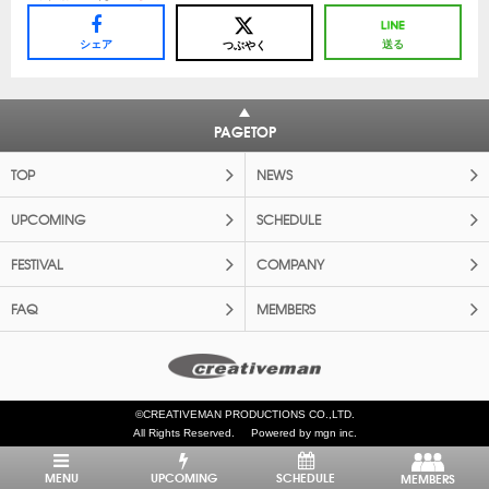
シェア
送る
つぶやく
PAGETOP
TOP
NEWS
UPCOMING
SCHEDULE
FESTIVAL
COMPANY
FAQ
MEMBERS
©CREATIVEMAN PRODUCTIONS CO.,LTD.
All Rights Reserved.
Powered by mgn inc.
MENU
UPCOMING
SCHEDULE
MEMBERS