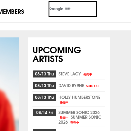
MEMBERS
UPCOMING
ARTISTS
08/13 Thu
STEVE LACY
発売中
08/13 Thu
DAVID BYRNE
SOLD OUT
08/13 Thu
HOLLY HUMBERSTONE
発売中
08/14 Fri
SUMMER SONIC 2026
SUMMER SONIC
発売中
2026
発売中