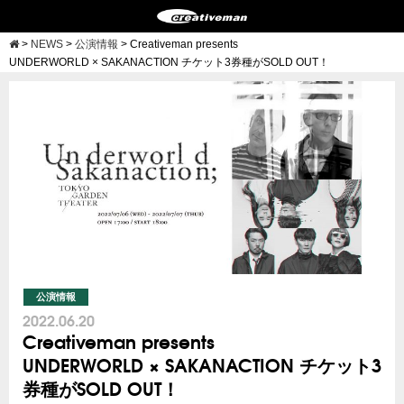
>
NEWS
>
公演情報
>
Creativeman presents
UNDERWORLD × SAKANACTION チケット3券種がSOLD OUT！
公演情報
2022.06.20
Creativeman presents
UNDERWORLD × SAKANACTION チケット3
券種がSOLD OUT！