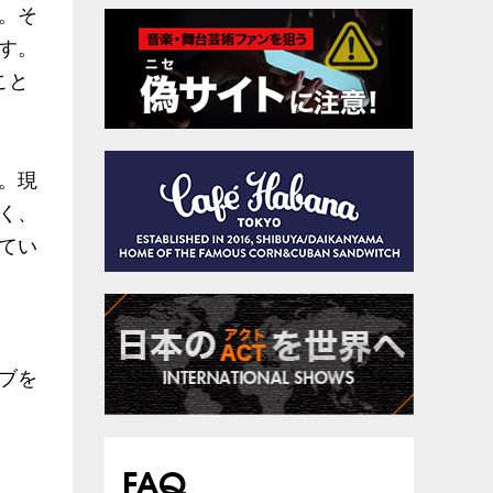
。そ
す。
こと
。現
く、
てい
ブを
FAQ