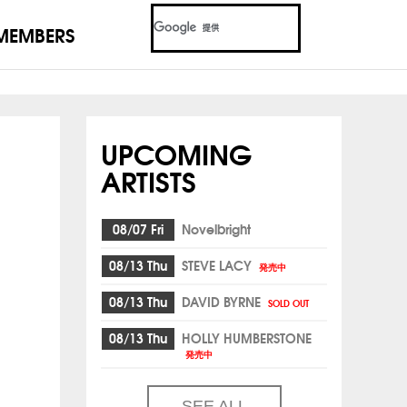
MEMBERS
UPCOMING
ARTISTS
08/07 Fri
Novelbright
08/13 Thu
STEVE LACY
発売中
08/13 Thu
DAVID BYRNE
SOLD OUT
08/13 Thu
HOLLY HUMBERSTONE
発売中
SEE ALL