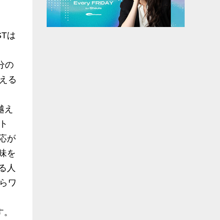
Tは
分の
える
越え
ト
応が
味を
る人
らワ
す。