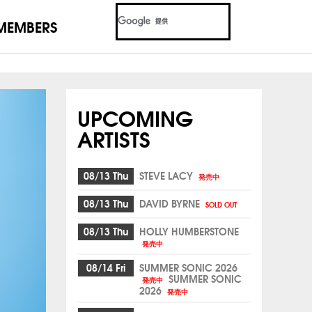
MEMBERS
UPCOMING
ARTISTS
08/13 Thu
STEVE LACY
発売中
08/13 Thu
DAVID BYRNE
SOLD OUT
08/13 Thu
HOLLY HUMBERSTONE
発売中
08/14 Fri
SUMMER SONIC 2026
SUMMER SONIC
発売中
2026
発売中