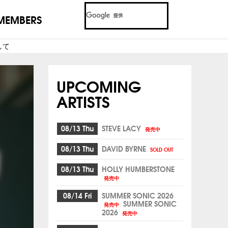
MEMBERS
関して
UPCOMING
ARTISTS
08/13 Thu
STEVE LACY
発売中
08/13 Thu
DAVID BYRNE
SOLD OUT
08/13 Thu
HOLLY HUMBERSTONE
発売中
08/14 Fri
SUMMER SONIC 2026
SUMMER SONIC
発売中
2026
発売中