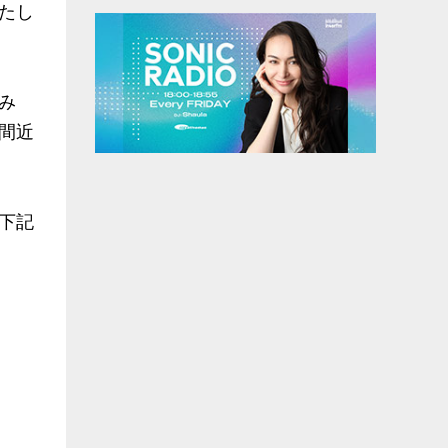
たし
み
間近
下記