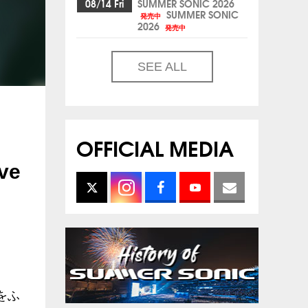
08/14 Fri
SUMMER SONIC 2026
SUMMER SONIC
発売中
2026
発売中
SEE ALL
OFFICIAL MEDIA
ve
響をふ