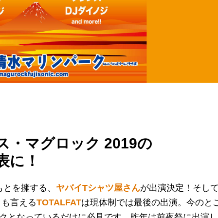
・マグロック 2019の
表に！
りもとを擁する、
ヤバイTシャツ屋さん
が出演決定！そし
とも言える
TOTALFAT
は現体制では最後の出演。今のと
ロックとなっているだけに必見です。昨年は前夜祭に出演