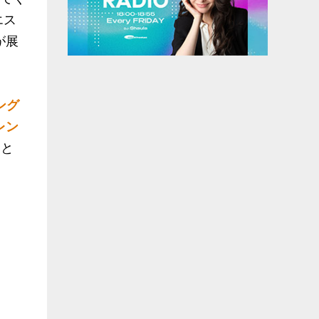
エス
が展
ング
レン
落と