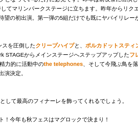
持してマリンパークステージに立ちます。昨年からリク
待望の初出演。第一弾の5組だけでも既にヤバイリレー
エンスを圧倒した
クリープハイプ
と、
ポルカドットスティ
k STAGEからメインステージへステップアップした
フ
え精力的に活動中の
the telephones
、そして今飛ぶ鳥を
出演決定。
。
Jとして最高のフィナーレを飾ってくれるでしょう。
ト！今年も秋フェスはマグロックで決まり！