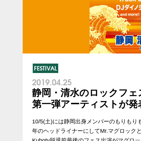
FESTIVAL
2019.04.25
静岡・清水のロックフェス
第一弾アーティストが発
10/5(土)には静岡出身メンバーのもりも
年のヘッドライナーにしてMr.マグロック
Kuboty脱退前最後のフェス出演がマグ