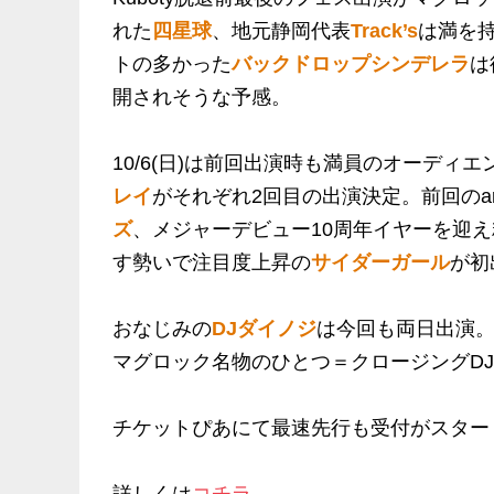
れた
四星球
、地元静岡代表
Track’s
は満を
トの多かった
バックドロップシンデレラ
は
開されそうな予感。
10/6(日)は前回出演時も満員のオーディ
レイ
がそれぞれ2回目の出演決定。前回のar
ズ
、メジャーデビュー10周年イヤーを迎
す勢いで注目度上昇の
サイダーガール
が初
おなじみの
DJダイノジ
は今回も両日出演
マグロック名物のひとつ＝クロージングD
チケットぴあにて最速先行も受付がスター
詳しくは
コチラ