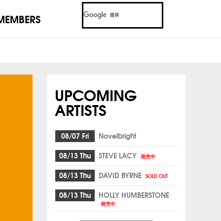
MEMBERS
UPCOMING
ARTISTS
08/07 Fri
Novelbright
08/13 Thu
STEVE LACY
発売中
08/13 Thu
DAVID BYRNE
SOLD OUT
08/13 Thu
HOLLY HUMBERSTONE
発売中