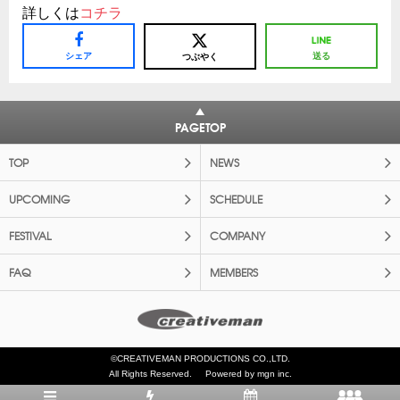
詳しくは
コチラ
シェア
送る
つぶやく
PAGETOP
TOP
NEWS
UPCOMING
SCHEDULE
FESTIVAL
COMPANY
FAQ
MEMBERS
©CREATIVEMAN PRODUCTIONS CO.,LTD.
All Rights Reserved.
Powered by mgn inc.