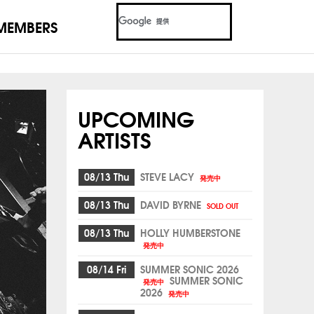
MEMBERS
UPCOMING
ARTISTS
08/13 Thu
STEVE LACY
発売中
08/13 Thu
DAVID BYRNE
SOLD OUT
08/13 Thu
HOLLY HUMBERSTONE
発売中
08/14 Fri
SUMMER SONIC 2026
SUMMER SONIC
発売中
2026
発売中