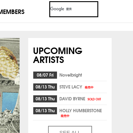
MEMBERS
UPCOMING
ARTISTS
08/07 Fri
Novelbright
08/13 Thu
STEVE LACY
発売中
08/13 Thu
DAVID BYRNE
SOLD OUT
08/13 Thu
HOLLY HUMBERSTONE
発売中
SEE ALL