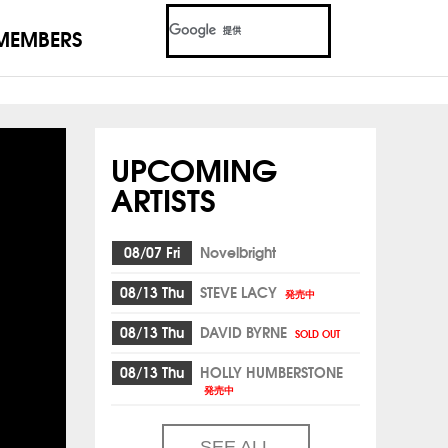
MEMBERS
UPCOMING
ARTISTS
08/07 Fri
Novelbright
08/13 Thu
STEVE LACY
発売中
08/13 Thu
DAVID BYRNE
SOLD OUT
08/13 Thu
HOLLY HUMBERSTONE
発売中
SEE ALL