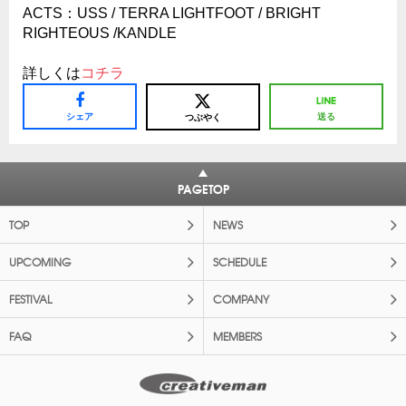
ACTS：USS / TERRA LIGHTFOOT / BRIGHT
RIGHTEOUS /KANDLE
詳しくは
コチラ
シェア
送る
つぶやく
PAGETOP
TOP
NEWS
UPCOMING
SCHEDULE
FESTIVAL
COMPANY
FAQ
MEMBERS