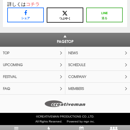
詳しくは
コチラ
シェア
送る
つぶやく
PAGETOP
TOP
NEWS
UPCOMING
SCHEDULE
FESTIVAL
COMPANY
FAQ
MEMBERS
©CREATIVEMAN PRODUCTIONS CO.,LTD.
All Rights Reserved.
Powered by mgn inc.