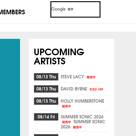
MEMBERS
UPCOMING
ARTISTS
08/13 Thu
STEVE LACY
発売中
08/13 Thu
DAVID BYRNE
SOLD OUT
08/13 Thu
HOLLY HUMBERSTONE
発売中
08/14 Fri
SUMMER SONIC 2026
SUMMER SONIC
発売中
2026
発売中