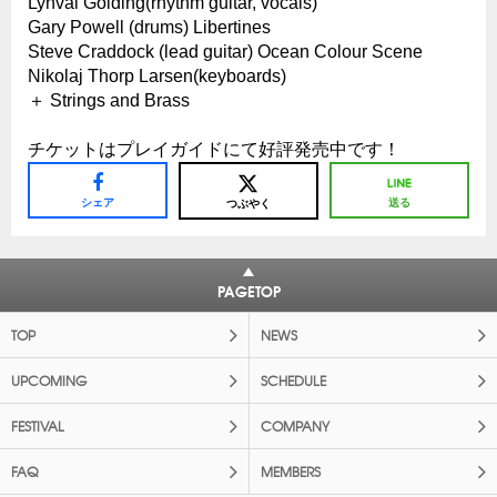
Lynval Golding(rhythm guitar, vocals)
Gary Powell (drums) Libertines
Steve Craddock (lead guitar) Ocean Colour Scene
Nikolaj Thorp Larsen(keyboards)
＋ Strings and Brass
チケットはプレイガイドにて好評発売中です！
シェア
送る
つぶやく
PAGETOP
TOP
NEWS
UPCOMING
SCHEDULE
FESTIVAL
COMPANY
FAQ
MEMBERS