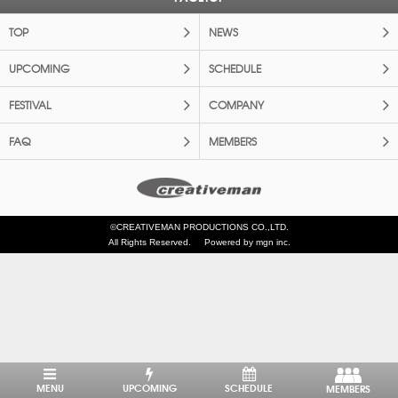
TOP
NEWS
UPCOMING
SCHEDULE
FESTIVAL
COMPANY
FAQ
MEMBERS
©CREATIVEMAN PRODUCTIONS CO.,LTD.
All Rights Reserved.
Powered by mgn inc.
MENU
UPCOMING
SCHEDULE
MEMBERS