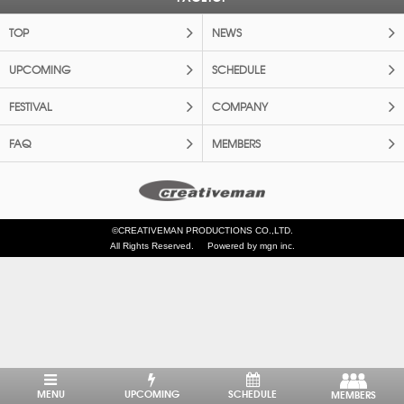
TOP
NEWS
UPCOMING
SCHEDULE
FESTIVAL
COMPANY
FAQ
MEMBERS
©CREATIVEMAN PRODUCTIONS CO.,LTD.
All Rights Reserved.
Powered by mgn inc.
MENU
UPCOMING
SCHEDULE
MEMBERS