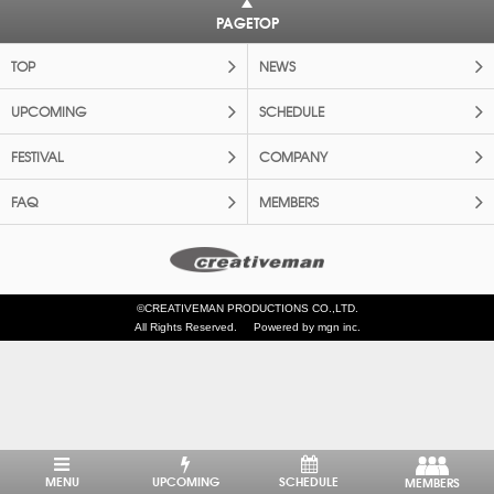
PAGETOP
TOP
NEWS
UPCOMING
SCHEDULE
FESTIVAL
COMPANY
FAQ
MEMBERS
©CREATIVEMAN PRODUCTIONS CO.,LTD.
All Rights Reserved.
Powered by mgn inc.
MENU
UPCOMING
SCHEDULE
MEMBERS