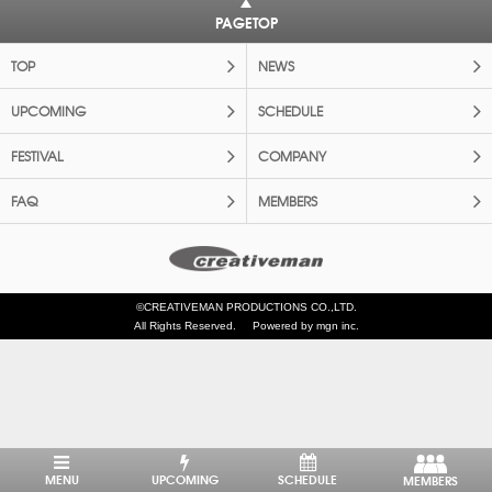
PAGETOP
TOP
NEWS
UPCOMING
SCHEDULE
FESTIVAL
COMPANY
FAQ
MEMBERS
©CREATIVEMAN PRODUCTIONS CO.,LTD.
All Rights Reserved.
Powered by mgn inc.
MENU
UPCOMING
SCHEDULE
MEMBERS