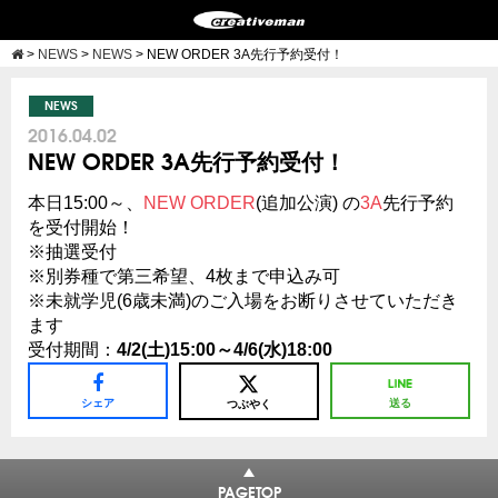
>
NEWS
>
NEWS
>
NEW ORDER 3A先行予約受付！
NEWS
2016.04.02
NEW ORDER 3A先行予約受付！
本日15:00～、
NEW ORDER
(追加公演) の
3A
先行予約
を受付開始！
※抽選受付
※別券種で第三希望、4枚まで申込み可
※未就学児(6歳未満)のご入場をお断りさせていただき
ます
受付期間：
4/2(土)15:00～4/6(水)18:00
シェア
送る
つぶやく
PAGETOP