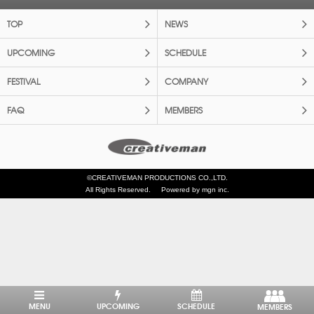
TOP
NEWS
UPCOMING
SCHEDULE
FESTIVAL
COMPANY
FAQ
MEMBERS
©CREATIVEMAN PRODUCTIONS CO.,LTD.
All Rights Reserved.
Powered by mgn inc.
MENU
UPCOMING
SCHEDULE
MEMBERS