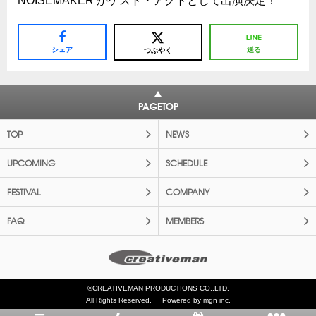
NOISEMAKER がゲスト・アクトとして出演決定！
シェア
送る
つぶやく
PAGETOP
TOP
NEWS
UPCOMING
SCHEDULE
FESTIVAL
COMPANY
FAQ
MEMBERS
©CREATIVEMAN PRODUCTIONS CO.,LTD.
All Rights Reserved.
Powered by mgn inc.