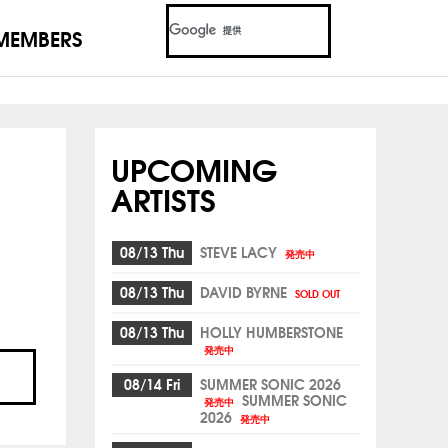
MEMBERS
UPCOMING
ARTISTS
08/13 Thu
STEVE LACY
発売中
08/13 Thu
DAVID BYRNE
SOLD OUT
08/13 Thu
HOLLY HUMBERSTONE
発売中
08/14 Fri
SUMMER SONIC 2026
SUMMER SONIC
発売中
2026
発売中