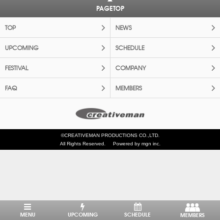
PAGETOP
TOP
NEWS
UPCOMING
SCHEDULE
FESTIVAL
COMPANY
FAQ
MEMBERS
©CREATIVEMAN PRODUCTIONS CO.,LTD.
All Rights Reserved.
Powered by mgn inc.
MENU
UPCOMING
SCHEDULE
MEMBERS