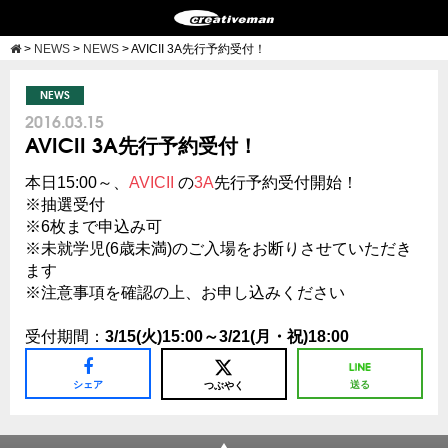
>
NEWS
>
NEWS
>
AVICII 3A先行予約受付！
NEWS
2016.03.15
AVICII 3A先行予約受付！
本日15:00～、
AVICII
の
3A
先行予約受付開始！
※抽選受付
※6枚まで申込み可
※未就学児(6歳未満)のご入場をお断りさせていただき
ます
※注意事項を確認の上、お申し込みください
受付期間：
3/15(火)15:00～3/21(月・祝)18:00
シェア
送る
つぶやく