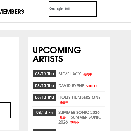
MEMBERS
UPCOMING
ARTISTS
08/13 Thu
STEVE LACY
発売中
08/13 Thu
DAVID BYRNE
SOLD OUT
08/13 Thu
HOLLY HUMBERSTONE
発売中
08/14 Fri
SUMMER SONIC 2026
SUMMER SONIC
発売中
2026
発売中