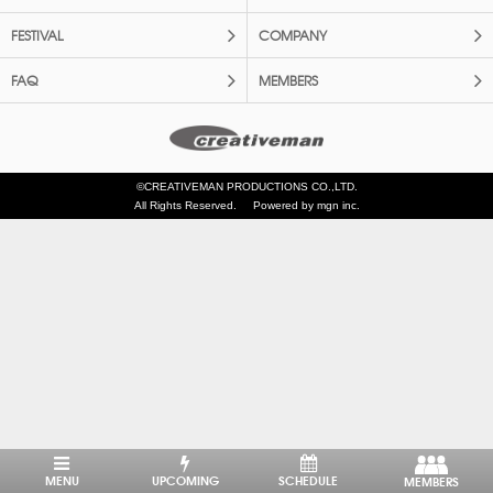
FESTIVAL
COMPANY
FAQ
MEMBERS
©CREATIVEMAN PRODUCTIONS CO.,LTD.
All Rights Reserved.
Powered by mgn inc.
MENU
UPCOMING
SCHEDULE
MEMBERS