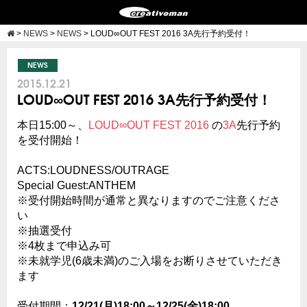
>
NEWS
>
NEWS
>
LOUD∞OUT FEST 2016 3A先行予約受付！
NEWS
2015.12.21
LOUD∞OUT FEST 2016 3A先行予約受付！
本日15:00～、
LOUD∞OUT FEST 2016
の
3A
先行予約
を受付開始！
ACTS:LOUDNESS/OUTRAGE
Special Guest:ANTHEM
※受付開始時間が通常と異なりますのでご注意くださ
い
※抽選受付
※4枚まで申込み可
※未就学児(6歳未満)のご入場をお断りさせていただき
ます
受付期間：
12/21(月)18:00～12/25(金)18:00