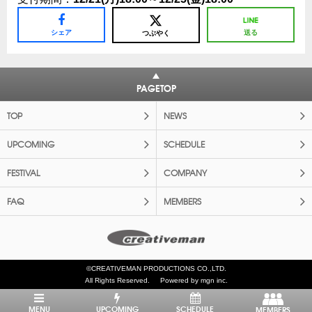
シェア
送る
つぶやく
PAGETOP
TOP
NEWS
UPCOMING
SCHEDULE
FESTIVAL
COMPANY
FAQ
MEMBERS
©CREATIVEMAN PRODUCTIONS CO.,LTD.
All Rights Reserved.
Powered by mgn inc.
MENU
UPCOMING
SCHEDULE
MEMBERS