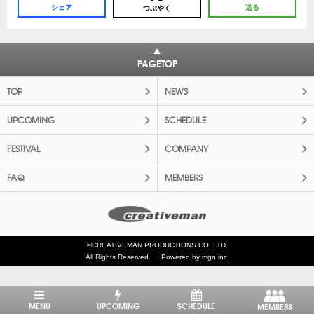
シェア
送る
つぶやく
PAGETOP
TOP
NEWS
UPCOMING
SCHEDULE
FESTIVAL
COMPANY
FAQ
MEMBERS
©CREATIVEMAN PRODUCTIONS CO.,LTD.
All Rights Reserved.
Powered by mgn inc.
MENU
UPCOMING
SCHEDULE
MEMBERS