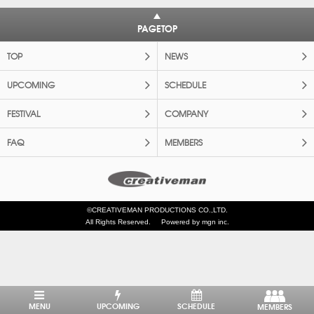
PAGETOP
TOP
NEWS
UPCOMING
SCHEDULE
FESTIVAL
COMPANY
FAQ
MEMBERS
©CREATIVEMAN PRODUCTIONS CO.,LTD.
All Rights Reserved.
Powered by mgn inc.
MENU
UPCOMING
SCHEDULE
MEMBERS