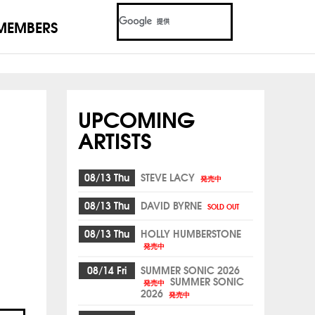
MEMBERS
UPCOMING
ARTISTS
08/13 Thu
STEVE LACY
発売中
08/13 Thu
DAVID BYRNE
SOLD OUT
08/13 Thu
HOLLY HUMBERSTONE
発売中
08/14 Fri
SUMMER SONIC 2026
SUMMER SONIC
発売中
2026
発売中