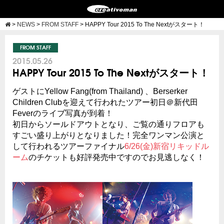
>
NEWS
>
FROM STAFF
>
HAPPY Tour 2015 To The Nextがスタート！
FROM STAFF
2015.05.26
HAPPY Tour 2015 To The Nextがスタート！
ゲストにYellow Fang(from Thailand) 、Berserker
Children Clubを迎えて行われたツアー初日＠新代田
Feverのライブ写真が到着！
初日からソールドアウトとなり、ご覧の通りフロアも
すごい盛り上がりとなりました！完全ワンマン公演と
して行われるツアーファイナル
6/26(金)新宿リキッドル
ーム
のチケットも好評発売中ですのでお見逃しなく！