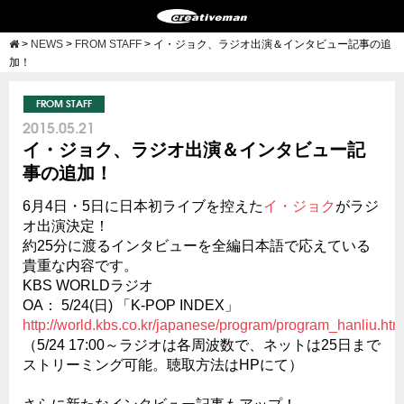
>
NEWS
>
FROM STAFF
>
イ・ジョク、ラジオ出演＆インタビュー記事の追
加！
FROM STAFF
2015.05.21
イ・ジョク、ラジオ出演＆インタビュー記
事の追加！
6月4日・5日に日本初ライブを控えた
イ・ジョク
がラジ
オ出演決定！
約25分に渡るインタビューを全編日本語で応えている
貴重な内容です。
KBS WORLDラジオ
OA： 5/24(日) 「K-POP INDEX」
http://world.kbs.co.kr/japanese/program/program_hanliu.htm
（5/24 17:00～ラジオは各周波数で、ネットは25日まで
ストリーミング可能。聴取方法はHPにて）