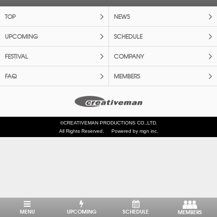
TOP
NEWS
UPCOMING
SCHEDULE
FESTIVAL
COMPANY
FAQ
MEMBERS
©CREATIVEMAN PRODUCTIONS CO.,LTD.
All Rights Reserved.
Powered by mgn inc.
MENU
UPCOMING
SCHEDULE
MEMBERS