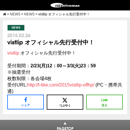
>
NEWS
>
NEWS
>
vistlip オフィシャル先行受付中！
NEWS
2015.02.26
vistlip オフィシャル先行受付中！
vistlip
オフィシャル先行受付中！
受付期間：
2/23(月)12：00～3/3(火)23：59
※抽選受付
枚数制限：各会場4枚
受付URL:
http://l-tike.com/2015vistlip-offhp/
(PC・携帯共
通)
シェア
送る
つぶやく
PAGETOP