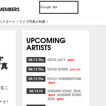
MEMBERS
からスタート！ライヴ写真が到着！
UPCOMING
ARTISTS
ャ
08/13 Thu
STEVE LACY
発売中
写真
08/13 Thu
DAVID BYRNE
SOLD OUT
08/13 Thu
HOLLY HUMBERSTONE
発売中
まるこ
08/14 Fri
SUMMER SONIC 2026
SUMMER SONIC
発売中
2026
発売中
ト!