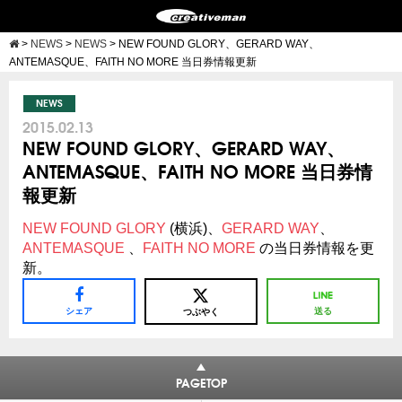
>
NEWS
>
NEWS
>
NEW FOUND GLORY、GERARD WAY、
ANTEMASQUE、FAITH NO MORE 当日券情報更新
NEWS
2015.02.13
NEW FOUND GLORY、GERARD WAY、
ANTEMASQUE、FAITH NO MORE 当日券情
報更新
NEW FOUND GLORY
(横浜)、
GERARD WAY
、
ANTEMASQUE
、
FAITH NO MORE
の当日券情報を更
新。
シェア
送る
つぶやく
PAGETOP