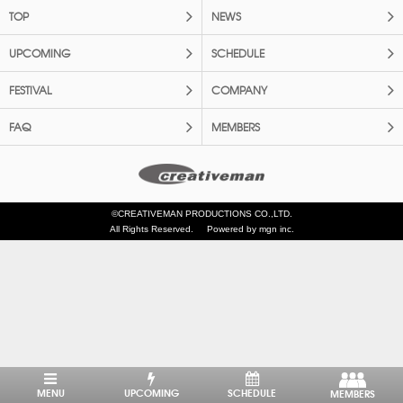
TOP
NEWS
UPCOMING
SCHEDULE
FESTIVAL
COMPANY
FAQ
MEMBERS
©CREATIVEMAN PRODUCTIONS CO.,LTD.
All Rights Reserved.
Powered by mgn inc.
MENU
UPCOMING
SCHEDULE
MEMBERS