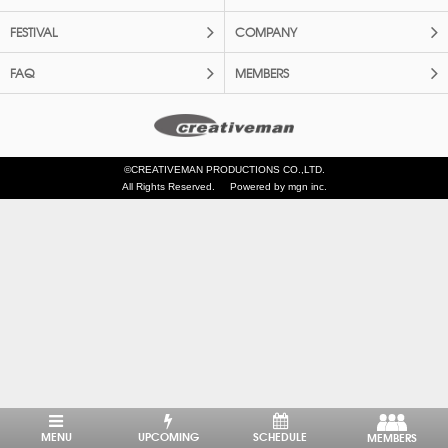
FESTIVAL
COMPANY
FAQ
MEMBERS
©CREATIVEMAN PRODUCTIONS CO.,LTD.
All Rights Reserved.
Powered by mgn inc.
MENU
UPCOMING
SCHEDULE
MEMBERS