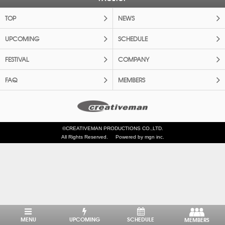
TOP
NEWS
UPCOMING
SCHEDULE
FESTIVAL
COMPANY
FAQ
MEMBERS
©CREATIVEMAN PRODUCTIONS CO.,LTD.
All Rights Reserved.
Powered by mgn inc.
MENU
UPCOMING
SCHEDULE
MEMBERS